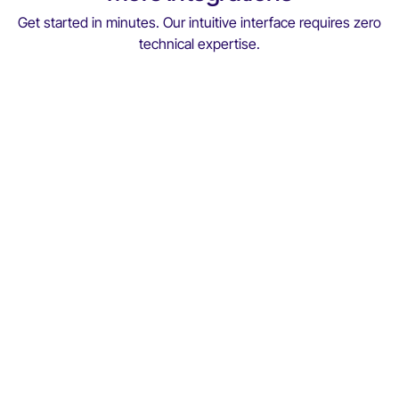
Get started in minutes. Our intuitive interface requires zero
technical expertise.
Medinfar
Medinfar
Con ViGIE, MEDINFAR garantiza un control y una
confianza totales, salvaguardando la calidad del
producto, la seguridad del paciente y la excelencia
operativa en toda la cadena farmacéutica.
Read More
Read More
Fremap