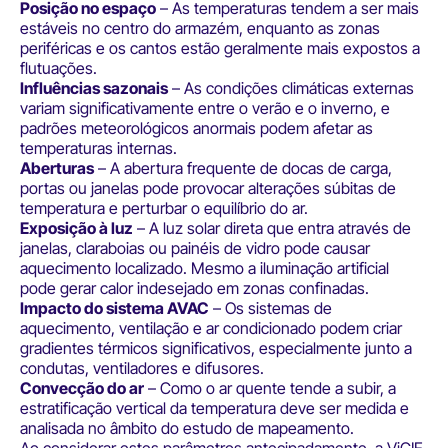
Posição no espaço
– As temperaturas tendem a ser mais
estáveis no centro do armazém, enquanto as zonas
periféricas e os cantos estão geralmente mais expostos a
flutuações.
Influências sazonais
– As condições climáticas externas
variam significativamente entre o verão e o inverno, e
padrões meteorológicos anormais podem afetar as
temperaturas internas.
Aberturas
– A abertura frequente de docas de carga,
portas ou janelas pode provocar alterações súbitas de
temperatura e perturbar o equilíbrio do ar.
Exposição à luz
– A luz solar direta que entra através de
janelas, claraboias ou painéis de vidro pode causar
aquecimento localizado. Mesmo a iluminação artificial
pode gerar calor indesejado em zonas confinadas.
Impacto do sistema AVAC
– Os sistemas de
aquecimento, ventilação e ar condicionado podem criar
gradientes térmicos significativos, especialmente junto a
condutas, ventiladores e difusores.
Convecção do ar
– Como o ar quente tende a subir, a
estratificação vertical da temperatura deve ser medida e
analisada no âmbito do estudo de mapeamento.
Ao considerar estes parâmetros antecipadamente, a ViGIE