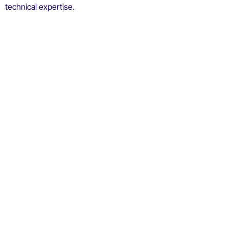
technical expertise.
Revelando a Calibração de Sensores: A Arte da
Precisão nas Medições
Neste artigo, vamos desmistificar o que é a calibração do
sensor, explorar o seu papel fundamental na garantia da